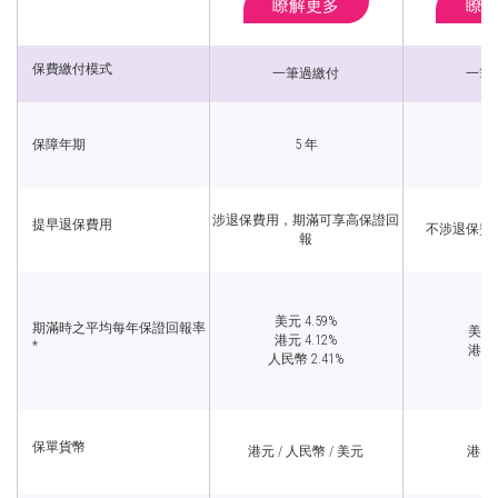
瞭解更多
瞭
保費繳付模式
一筆過繳付
一筆
保障年期
5 年
3
涉退保費用，期滿可享高保證回
提早退保費用
不涉退保費
報
美元 4.59%
期滿時之平均每年保證回報率
美元 
港元 4.12%
*
港元 
人民幣 2.41%
保單貨幣
港元 / 人民幣 / 美元
港元 