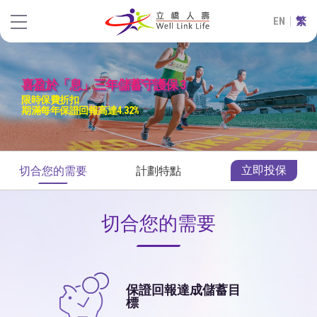
EN
繁
喜盈於「息」三年儲蓄守護保 3
限時保費折扣
期滿每年保證回報高達4.32%
立即投保
切合您的需要
計劃特點
切合您的需要
保證回報達成儲蓄目
標