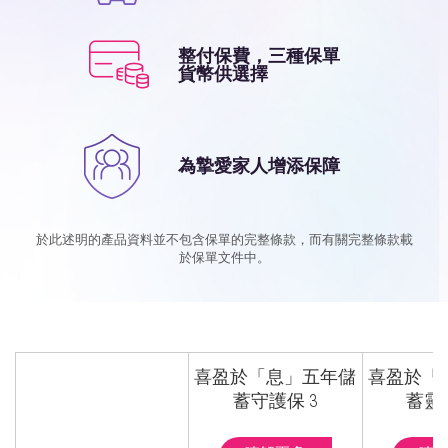
整付保費，三種保單
貨幣供選擇
為摯愛家人增添保障
於此述明的產品資料並不包含保單的完整條款，而有關完整條款載
於保單文件中。
喜盈於「息」五年儲
喜盈於「
蓄守護保 3
蓄靈